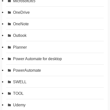
Microsoft365
OneDrive
OneNote
Outlook
Planner
Power Automate for desktop
PowerAutomate
SWELL
TOOL
Udemy