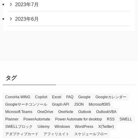
2023年7月
2023年6月
タグ
ConoHa WING
Copilot
Excel
FAQ
Google
Googleカレンダー
Googleサーチコンソール
Graph API
JSON
Microsoft365
Microsoft Teams
OneDrive
OneNote
Outlook
OutlookVBA
Planner
PowerAutomate
Power Automate for desktop
RSS
SWELL
SWELLブロック
Udemy
Windows
WordPress
X(Twitter)
アダプティブカード
アフィリエイト
スケジュールフロー