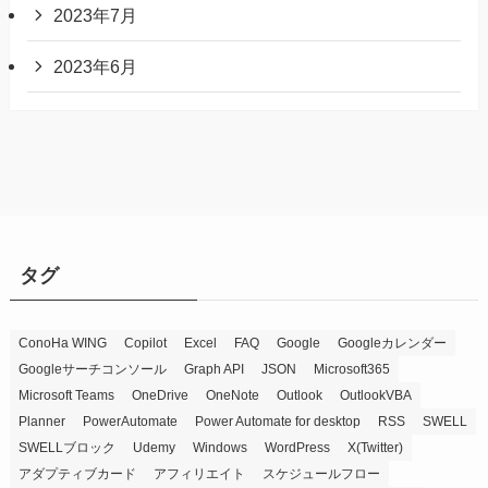
2023年7月
2023年6月
タグ
ConoHa WING
Copilot
Excel
FAQ
Google
Googleカレンダー
Googleサーチコンソール
Graph API
JSON
Microsoft365
Microsoft Teams
OneDrive
OneNote
Outlook
OutlookVBA
Planner
PowerAutomate
Power Automate for desktop
RSS
SWELL
SWELLブロック
Udemy
Windows
WordPress
X(Twitter)
アダプティブカード
アフィリエイト
スケジュールフロー