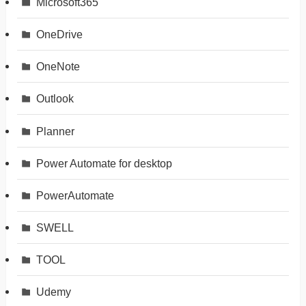
Microsoft365
OneDrive
OneNote
Outlook
Planner
Power Automate for desktop
PowerAutomate
SWELL
TOOL
Udemy