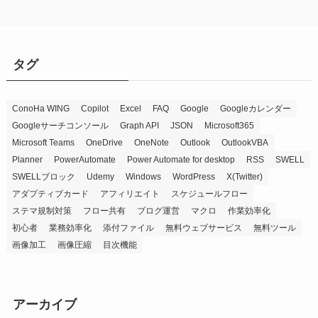
タグ
ConoHa WING
Copilot
Excel
FAQ
Google
Googleカレンダー
Googleサーチコンソール
Graph API
JSON
Microsoft365
Microsoft Teams
OneDrive
OneNote
Outlook
OutlookVBA
Planner
PowerAutomate
Power Automate for desktop
RSS
SWELL
SWELLブロック
Udemy
Windows
WordPress
X(Twitter)
アダプティブカード
アフィリエイト
スケジュールフロー
ステマ規制対策
フロー共有
ブログ運営
マクロ
作業効率化
初心者
業務効率化
添付ファイル
無料ウェブサービス
無料ツール
画像加工
画像圧縮
目次機能
アーカイブ