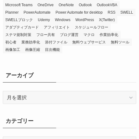
Microsoft Teams
OneDrive
OneNote
Outlook
OutlookVBA
Planner
PowerAutomate
Power Automate for desktop
RSS
SWELL
SWELLブロック
Udemy
Windows
WordPress
X(Twitter)
アダプティブカード
アフィリエイト
スケジュールフロー
ステマ規制対策
フロー共有
ブログ運営
マクロ
作業効率化
初心者
業務効率化
添付ファイル
無料ウェブサービス
無料ツール
画像加工
画像圧縮
目次機能
アーカイブ
ア
ー
カ
イ
カテゴリー
ブ