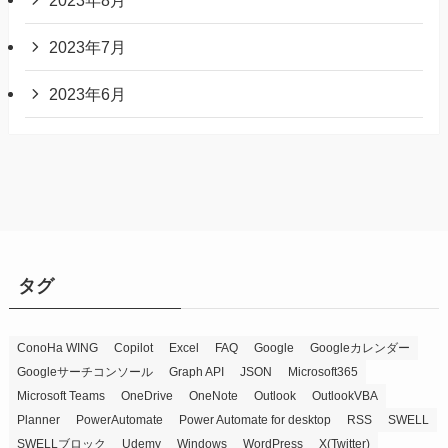
2023年7月
2023年6月
タグ
ConoHa WING
Copilot
Excel
FAQ
Google
Googleカレンダー
Googleサーチコンソール
Graph API
JSON
Microsoft365
Microsoft Teams
OneDrive
OneNote
Outlook
OutlookVBA
Planner
PowerAutomate
Power Automate for desktop
RSS
SWELL
SWELLブロック
Udemy
Windows
WordPress
X(Twitter)