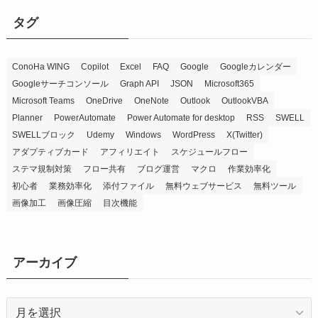
タグ
ConoHa WING
Copilot
Excel
FAQ
Google
Googleカレンダー
Googleサーチコンソール
Graph API
JSON
Microsoft365
Microsoft Teams
OneDrive
OneNote
Outlook
OutlookVBA
Planner
PowerAutomate
Power Automate for desktop
RSS
SWELL
SWELLブロック
Udemy
Windows
WordPress
X(Twitter)
アダプティブカード
アフィリエイト
スケジュールフロー
ステマ規制対策
フロー共有
ブログ運営
マクロ
作業効率化
初心者
業務効率化
添付ファイル
無料ウェブサービス
無料ツール
画像加工
画像圧縮
目次機能
アーカイブ
ア