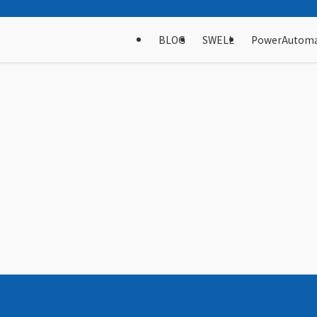
BLOG
SWELL
PowerAutom