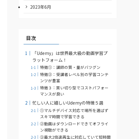
2023年6月
目次
「Udemy」は世界最大級の動画学習プ
ラットフォーム！
特徴①：講師の質・量がバツグン
特徴②：受講者レベル別の学習コンテ
ンツが豊富
特徴３：買い切り型でコストパフォー
マンスが良い
忙しい人に嬉しいUdemyの特徴５選
①マルチデバイス対応で場所を選ばず
スキマ時間で学習できる
②動画はダウンロードできてオフライ
ン視聴ができる
③最大2倍速再生に対応していて短時間