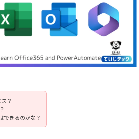
ビス？
？
の学習はできるのかな？