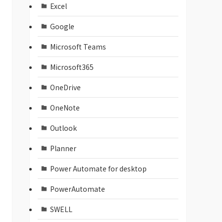
Excel
Google
Microsoft Teams
Microsoft365
OneDrive
OneNote
Outlook
Planner
Power Automate for desktop
PowerAutomate
SWELL