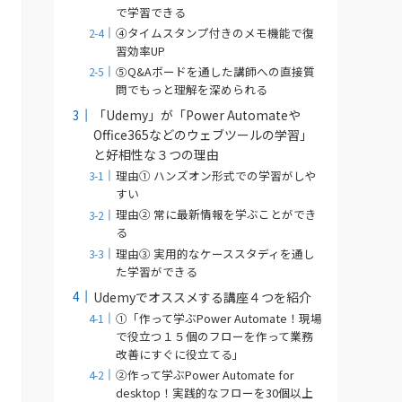
で学習できる
④タイムスタンプ付きのメモ機能で復
習効率UP
⑤Q&Aボードを通した講師への直接質
問でもっと理解を深められる
「Udemy」が「Power Automateや
Office365などのウェブツールの学習」
と好相性な３つの理由
理由① ハンズオン形式での学習がしや
すい
理由② 常に最新情報を学ぶことができ
る
理由③ 実用的なケーススタディを通し
た学習ができる
Udemyでオススメする講座４つを紹介
①「作って学ぶPower Automate！現場
で役立つ１５個のフローを作って業務
改善にすぐに役立てる」
②作って学ぶPower Automate for
desktop！実践的なフローを30個以上