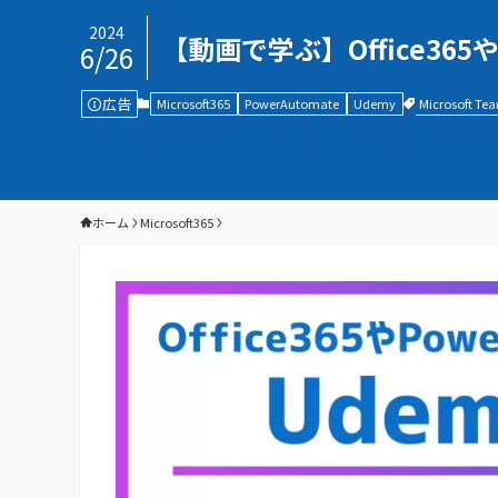
2024
【動画で学ぶ】Office3
6/26
広告
Microsoft Te
Microsoft365
PowerAutomate
Udemy
ホーム
Microsoft365