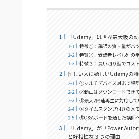
「Udemy」は世界最大級の
特徴①：講師の質・量がバ
特徴②：受講者レベル別の
特徴３：買い切り型でコス
忙しい人に嬉しいUdemyの
①マルチデバイス対応で場
②動画はダウンロードでき
③最大2倍速再生に対応して
④タイムスタンプ付きのメモ
⑤Q&Aボードを通した講師
「Udemy」が「Power Aut
と好相性な３つの理由