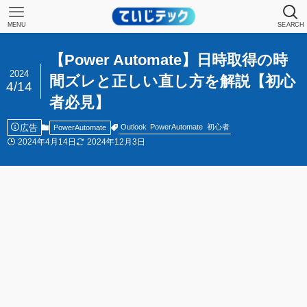
MENU
SEARCH
【Power Automate】日時取得の時
2024
間ズレと正しい直し方を解説【初心
4/14
者必見】
広告
Outlook
PowerAutomate
初心者
PowerAutomate
2024年4月14日
2024年12月3日