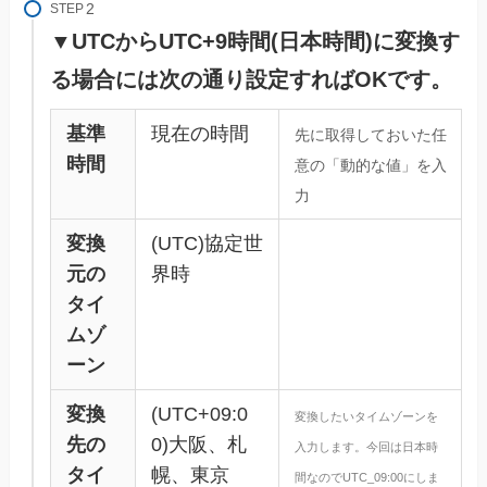
STEP
▼UTCからUTC+9時間(日本時間)に変換す
る場合には次の通り設定すればOKです。
基準
現在の時間
先に取得しておいた任
時間
意の「動的な値」を入
力
変換
(UTC)協定世
元の
界時
タイ
ムゾ
ーン
変換
(UTC+09:0
変換したいタイムゾーンを
先の
0)大阪、札
入力します。今回は日本時
タイ
幌、東京
間なのでUTC_09:00にしま