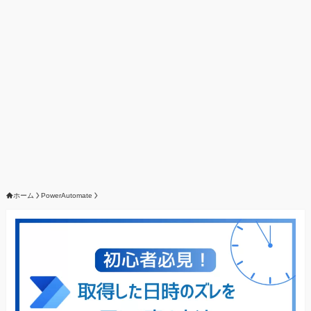
ホーム
PowerAutomate